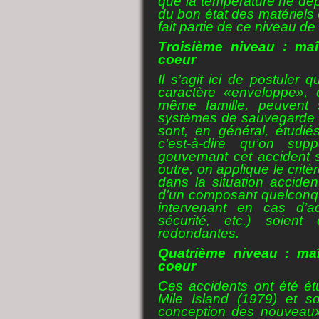
que la température ne dépa
du bon état des matériel
fait partie de ce niveau de
Troisième niveau : maî
coeur
Il s’agit ici de postuler 
caractère «enveloppe», c
même famille, peuvent 
systèmes de sauvegarde p
sont, en général, étudi
c’est-à-dire qu’on sup
gouvernant cet accident 
outre, on applique le critè
dans la situation acciden
d’un composant quelconqu
intervenant en cas d’ac
sécurité, etc.) soien
redondantes.
Quatrième niveau : maî
coeur
Ces accidents ont été ét
Mile Island (1979) et 
conception des nouveaux r