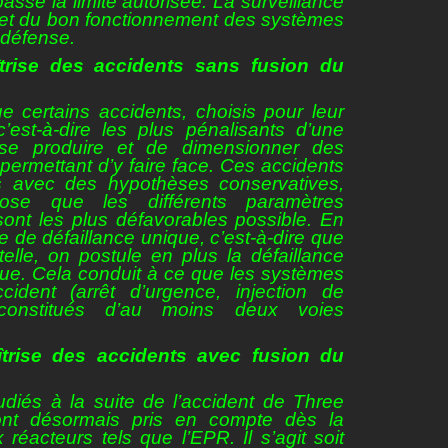
sse la limite autorisée. La surveillance
s et du bon fonctionnement des systèmes
 défense.
trise des accidents sans fusion du
que certains accidents, choisis pour leur
’est-à-dire les plus pénalisants d’une
se produire et de dimensionner des
ermettant d’y faire face. Ces accidents
és avec des hypothèses conservatives,
pose que les différents paramètres
sont les plus défavorables possible. En
re de défaillance unique, c’est-à-dire que
telle, on postule en plus la défaillance
e. Cela conduit à ce que les systèmes
cident (arrêt d’urgence, injection de
t constitués d’au moins deux voies
trise des accidents avec fusion du
udiés à la suite de l’accident de Three
sont désormais pris en compte dès la
éacteurs tels que l’EPR. Il s’agit soit