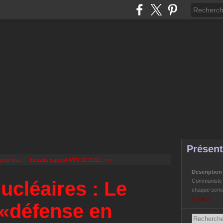
Présent
our les...
Extraits rapport ASN 12 2011... >>
Descriptio
ucléaires : Le
Communiste Li
chaque semai
Contact
 «défense en