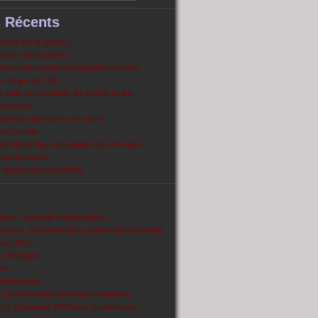
s Récents
dite soit la guerre 2
dite soit la guerre 1
 au porte-avions à propulsion nucléaire
s 20 ans du CPE
 veille des élections, les projets de lois
pleuvent !
ait trop chaud pour tout cramer
 c’est noir
ercollectif des sans papiers Ile de France
ve et victoire
Spectre du colonialisme
ent’’ et grands projets inutiles
 Syrie : les interventions extérieures de l’armée
puis 1981
e L'Egrégore
nt
antinucléaire
ns, la révolte des vignerons champenois
es 4 et 6 janvier 1944 dans les Ardennes