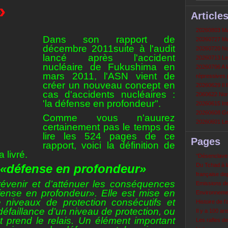
»
Article
20260803 Mau
Dans son rapport de
20260727 Mau
décembre 2011suite à l'audit
20260720 Non
lancé après l'accident
20260713 Le
nucléaire de Fukushima en
20260706 A la
mars 2011, l'ASN vient de
répressives 
créer un nouveau concept en
20260629 Il f
cas d'accidents nucléaires :
2060622 Nord
'la défense en profondeur".
20260615 Int
20260608 Grè
Comme vous n'auurez
20260601 Le 
certainement pas le temps de
lire les 524 pages de ce
Pages
rapport, voici la définition de
 livré.
‘‘Désenclavem
 «défense en profondeur»
Du Tchad à la
française de
évenir et d’atténuer les conséquences
Emissions d
fense en profondeur». Elle est mise en
Environneme
 niveaux de protection consécutifs et
Histoire de l'
éfaillance d’un niveau de protection, ou
Il y a 100 a
nt prend le relais. Un élément important
Les rafles d