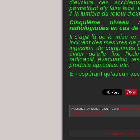
d’exclure ces acciden
permettant d’y faire face.
à la lumière du retour d’e
Cinquième niveau :
radiologiques en cas de 
Il s’agit là de la mise 
incluant des mesures de pr
ingestion de comprimés d’
éviter qu’elle fixe l’io
radioactif, évacuation, r
produits agricoles, etc.
En
espérant qu'aucun acci
Published by lechatnoir51
-
dans
Infos nucléai
commenter cet article
…
<< Nouvelles galères p