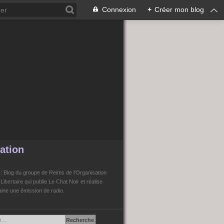
Connexion
+
Créer mon blog
ation
n
: Blog du groupe de Reims de l'Organisation
bertaire qui publie Le Chat Noir et réalise
ne une émission de radio.