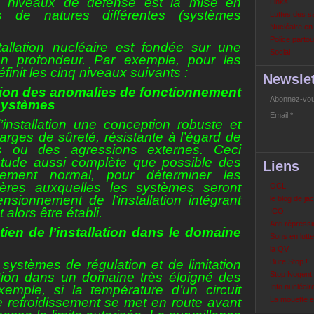
s niveaux de défense est la mise en
Links
s de natures différentes (systèmes
Luttes des s
Nucléaire e
Police partout
allation nucléaire est fondée sur une
Social
 profondeur. Par exemple, pour les
finit les cinq niveaux suivants :
Newslet
tion des anomalies de fonctionnement
Abonnez-vous
 systèmes
Email
l’installation une conception robuste et
arges de sûreté, résistante à l’égard de
es ou des agressions externes. Ceci
tude aussi complète que possible des
Liens
nement normal, pour déterminer les
vères auxquelles les systèmes seront
OCL
sionnement de l’installation intégrant
le blog de ja
alors être établi.
ICO
Anti répressi
ien de l’installation dans le domaine
Sons en lutte
la QV
 systèmes de régulation et de limitation
Bure Stop !
lation dans un domaine très éloigné des
Stop Nogent
xemple, si la température d’un circuit
Info nucléair
refroidissement se met en route avant
La mouette 