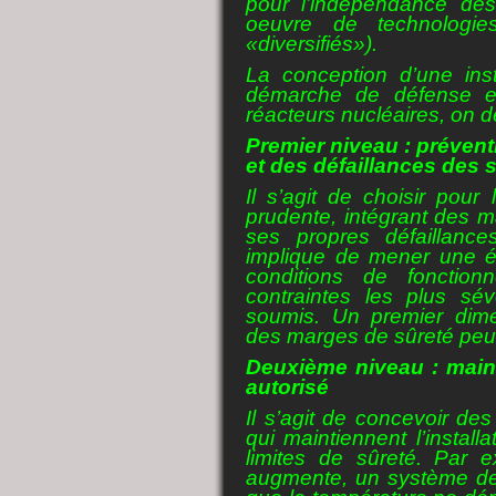
pour l’indépendance de
oeuvre de technologie
«diversifiés»).
La conception d’une inst
démarche de défense en
réacteurs nucléaires, on dé
Premier niveau : préven
et des défaillances des
Il s’agit de choisir pour 
prudente, intégrant des m
ses propres défaillanc
implique de mener une é
conditions de fonction
contraintes les plus sé
soumis. Un premier dimen
des marges de sûreté peut 
Deuxième niveau : maint
autorisé
Il s’agit de concevoir des
qui maintiennent l’instal
limites de sûreté. Par e
augmente, un système de 