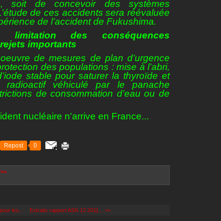
ts, soit de concevoir des systèmes
 L’étude de ces accidents sera réévaluée
xpérience de l’accident de Fukushima.
 limitation des conséquences
rejets importants
en oeuvre de mesures de plan d’urgence
otection des populations : mise à l’abri,
iode stable pour saturer la thyroïde et
de radioactif véhiculé par le panache
estrictions de consommation d’eau ou de
dent nucléaire n'arrive en France...
Repost
0
res
our les...
Extraits rapport ASN 12 2011... >>