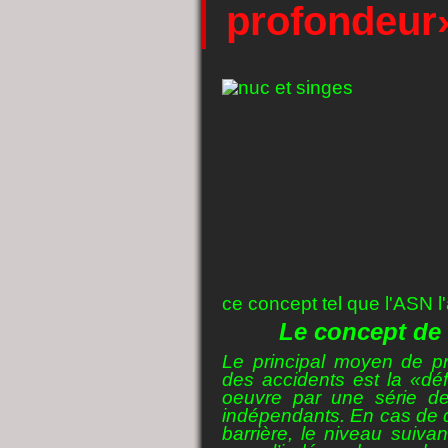
profondeur
ce concept tel que l'ASN l'a
Le concept de
Le principal moyen de pr
des accidents est la «dé
oeuvre par une série de
indépendants. En cas de d
barrière, le niveau suiva