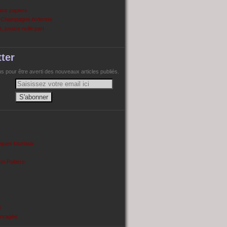
ans papiers
n Champagne Ardenne
, justice nulle part
ter
 pour être averti des nouveaux articles publiés.
cques tourtaux
on Poitiers
e
enragée