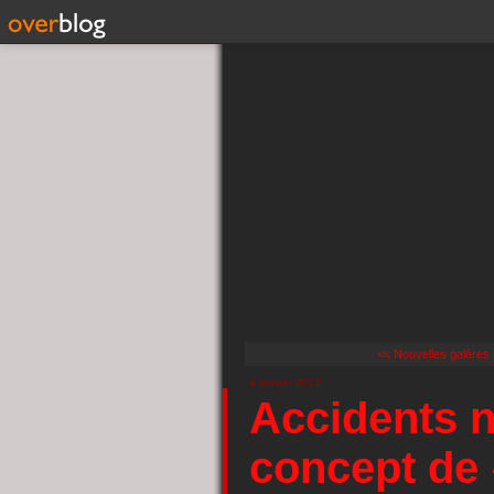
<< Nouvelles galères p
4 janvier 2012
Accidents n
concept de