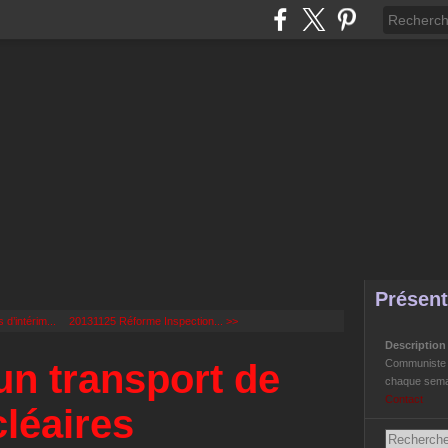
Présent
d’intérim...
20131125 Réforme Inspection... >>
Descriptio
un transport de
Communiste Li
chaque semai
Contact
léaires