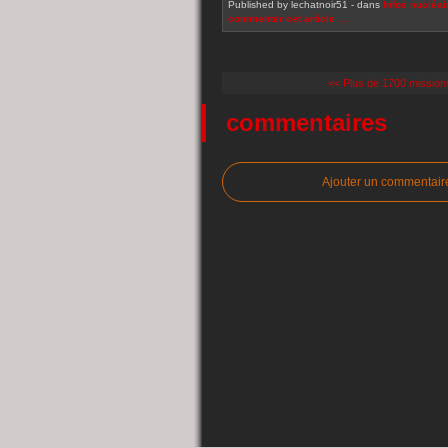
Published by lechatnoir51
-
dans
Infos nucléai
commenter cet article
…
<< Plus de 1700 missions 
commentaires
Ajouter un commentair