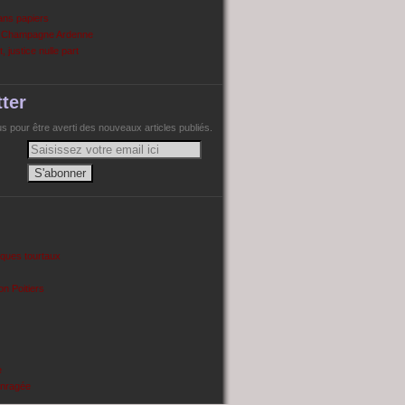
ans papiers
n Champagne Ardenne
, justice nulle part
ter
 pour être averti des nouveaux articles publiés.
cques tourtaux
on Poitiers
e
enragée