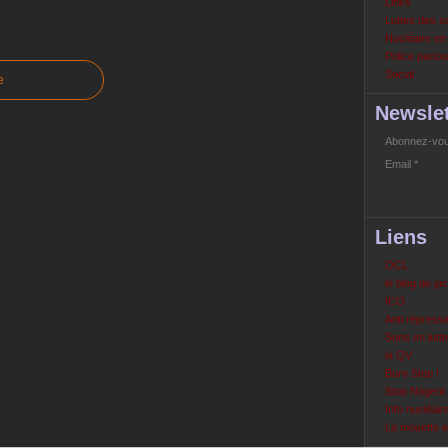
Links
Luttes des s
Nucléaire e
Police partout
Social
e
Newslet
Abonnez-vous
Email
Liens
OCL
le blog de ja
ICO
Anti répressi
Sons en lutte
la QV
Bure Stop !
Stop Nogent
Info nucléair
La mouette 