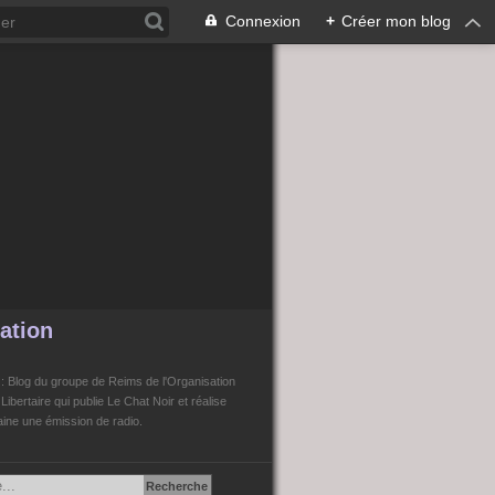
Connexion
+
Créer mon blog
ation
n
: Blog du groupe de Reims de l'Organisation
bertaire qui publie Le Chat Noir et réalise
ne une émission de radio.