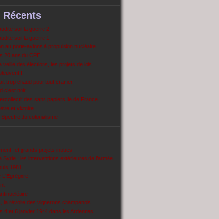
s Récents
dite soit la guerre 2
dite soit la guerre 1
 au porte-avions à propulsion nucléaire
s 20 ans du CPE
 veille des élections, les projets de lois
pleuvent !
ait trop chaud pour tout cramer
 c’est noir
ercollectif des sans papiers Ile de France
ve et victoire
Spectre du colonialisme
ent’’ et grands projets inutiles
 Syrie : les interventions extérieures de l’armée
puis 1981
e L'Egrégore
nt
antinucléaire
ns, la révolte des vignerons champenois
es 4 et 6 janvier 1944 dans les Ardennes