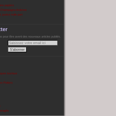
ans papiers
n Champagne Ardenne
, justice nulle part
ter
 pour être averti des nouveaux articles publiés.
cques tourtaux
on Poitiers
e
enragée