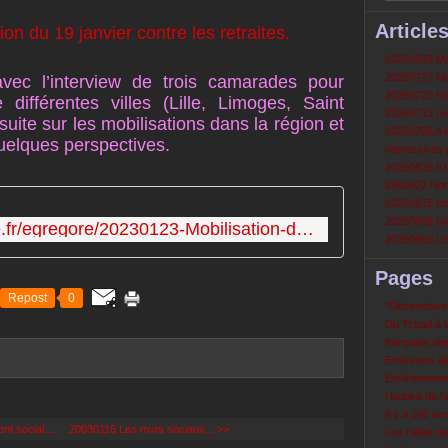
Article
20260803 Mau
20260727 Mau
vec l’interview de trois camarades pour
20260720 Non
différentes villes (Lille, Limoges, Saint
20260713 Le
ite sur les mobilisations dans la région et
20260706 A la
uelques perspectives.
répressives 
20260629 Il f
2060622 Nord
20260615 Int
20260608 Grè
http://audio.radioprimitive.fr/egregore/20230123-Mobilisation-du-19-janvier-contre-les-retraites.mp3
20260601 Le 
Pages
Repost
0
‘‘Désenclavem
Du Tchad à la
française de
Emissions d
Environneme
Histoire de l'
Il y a 100 a
 social....
20030116 Les mvts sociaux... >>
Les rafles d