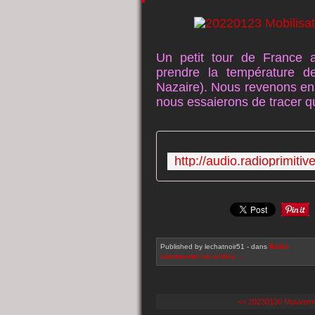
Un petit tour de France a
prendre la température de 
Nazaire). Nous revenons ensu
nous essaierons de tracer q
Published by lechatnoir51
-
dans
Radio
commenter cet article
…
<< 20230130 Mouvement