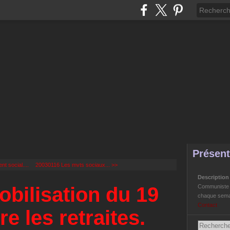
Présent
 social....
20030116 Les mvts sociaux... >>
Descriptio
bilisation du 19
Communiste Li
chaque semai
Contact
re les retraites.