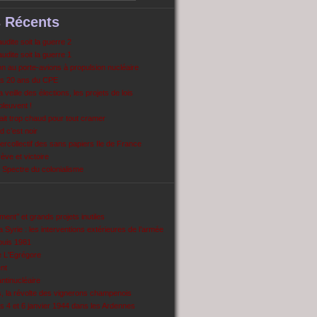
s Récents
dite soit la guerre 2
dite soit la guerre 1
 au porte-avions à propulsion nucléaire
s 20 ans du CPE
 veille des élections, les projets de lois
pleuvent !
ait trop chaud pour tout cramer
 c’est noir
ercollectif des sans papiers Ile de France
ve et victoire
Spectre du colonialisme
ent’’ et grands projets inutiles
 Syrie : les interventions extérieures de l’armée
puis 1981
e L'Egrégore
nt
antinucléaire
ns, la révolte des vignerons champenois
es 4 et 6 janvier 1944 dans les Ardennes