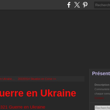
Présent
 Ukraine....
20220314 Situation en Corse >>
Descriptio
uerre en Ukraine
Communiste Li
chaque semai
Contact