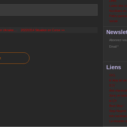
Links
Luttes des s
Nucléaire e
Police partout
Social
 Ukraine....
20220314 Situation en Corse >>
Newslet
Abonnez-vous
Email
e
Liens
OCL
le blog de ja
ICO
Anti répressi
Sons en lutte
la QV
Bure Stop !
Stop Nogent
Info nucléair
La mouette 