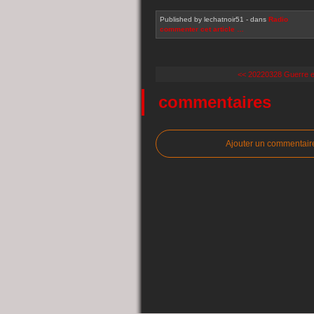
Published by lechatnoir51
-
dans
Radio
commenter cet article
…
<< 20220328 Guerre en
commentaires
Ajouter un commentair