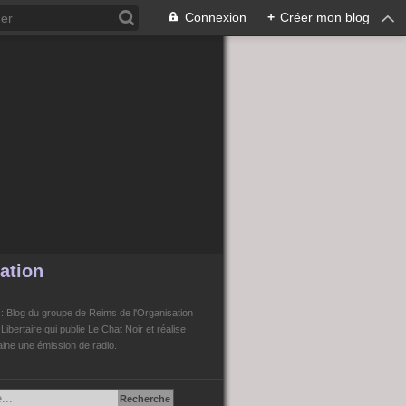
Connexion
+
Créer mon blog
ation
n
: Blog du groupe de Reims de l'Organisation
bertaire qui publie Le Chat Noir et réalise
ne une émission de radio.