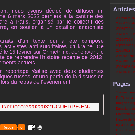
Article
ion, nous avons décidé de diffuser un
che 6 mars 2022 derniers à la cantine des
20260803 Mau
e à Paris, organisé par le collectif des
20260727 Mau
re, en soutien à un bataillon anarchiste
20260720 Non
20260713 Le
20260706 A la
traits d’un texte qui a été composé
répressives 
 activistes anti-autoritaires d’Ukraine. Ce
20260629 Il f
ié le 15 février sur Crimethinc, donc avant le
2060622 Nord
ite de reprendre l'histoire récente de 2013-
20260615 Int
ements actuels.
20260608 Grè
n reportage réalisé avec deux étudiantes
20260601 Le 
tiques russes, et une partie de la discussion
e lors du repas de l’événement.
Pages
‘‘Désenclavem
Du Tchad à la
française de
http://audio.radioprimitive.fr/egregore/20220321-GUERRE-EN-UKRAINE.mp3
Emissions d
Environneme
Histoire de l'
Il y a 100 a
Repost
0
Les rafles d