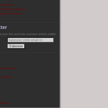
ans papiers
n Champagne Ardenne
, justice nulle part
ter
 pour être averti des nouveaux articles publiés.
cques tourtaux
on Poitiers
e
enragée