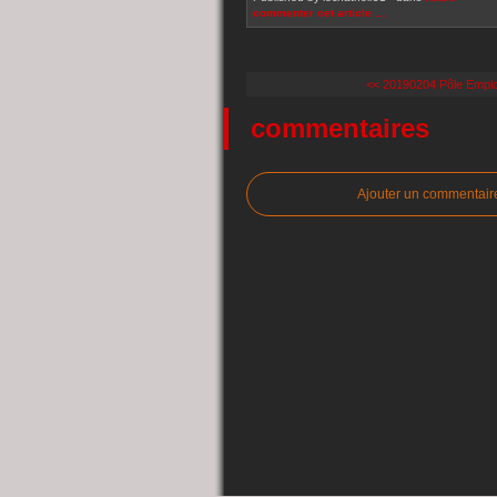
commenter cet article
…
<< 20190204 Pôle Emploi
commentaires
Ajouter un commentair