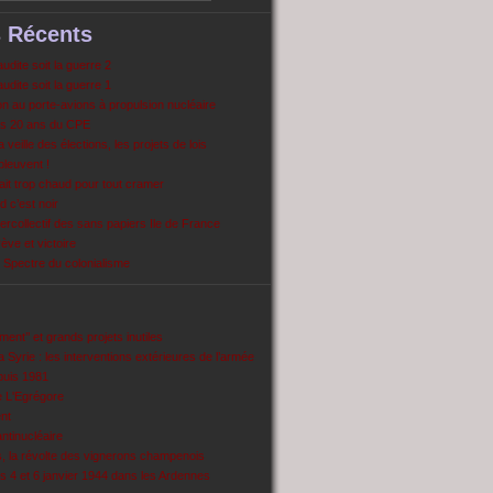
s Récents
dite soit la guerre 2
dite soit la guerre 1
 au porte-avions à propulsion nucléaire
s 20 ans du CPE
 veille des élections, les projets de lois
pleuvent !
ait trop chaud pour tout cramer
 c’est noir
ercollectif des sans papiers Ile de France
ve et victoire
Spectre du colonialisme
ent’’ et grands projets inutiles
 Syrie : les interventions extérieures de l’armée
puis 1981
e L'Egrégore
nt
antinucléaire
ns, la révolte des vignerons champenois
es 4 et 6 janvier 1944 dans les Ardennes