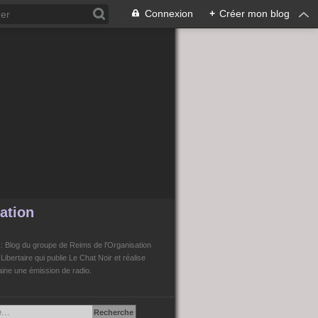
Connexion
+
Créer mon blog
ation
n
: Blog du groupe de Reims de l'Organisation
bertaire qui publie Le Chat Noir et réalise
ne une émission de radio.