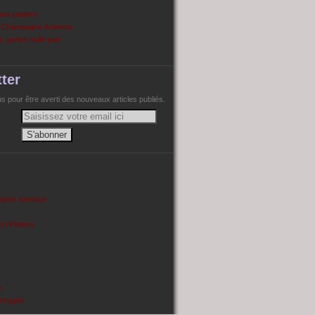
ans papiers
n Champagne Ardenne
, justice nulle part
ter
 pour être averti des nouveaux articles publiés.
cques tourtaux
on Poitiers
e
enragée