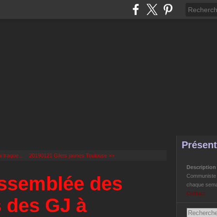
Présent
 traque...
20190121 Gilets jaunes Toulouse >>
Descriptio
ssemblée des
Communiste Li
chaque semai
Contact
 des GJ à