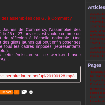
Article
20260803 Mau
20260727 Mau
20260720 Non
20260713 Le
ets Jaunes de Commercy, l’assemblée des
20260706 A la
à le 26 et 27 janvier s’est voulue comme un
répressives 
 de réflexion à l’échelle nationale. Une
20260629 Il f
des gilets jaunes qui peut enfin poser ses
2060622 Nord
e tous les cadres imposés (représentants
20260615 Int
tc.).
20260608 Grè
 cette émission sur ce week-end avec
20260601 Le 
Azil.
Pages
‘‘Désenclavem
oclibertaire.lautre.net/upl/20190128.mp3
Du Tchad à la
française de
Emissions d
Environneme
Repost
0
Histoire de l'
Il y a 100 a
Les rafles d