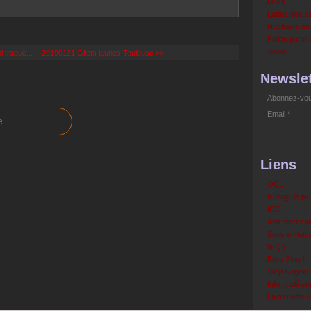
Links
Luttes des s
Nucléaire e
Police partout
Social
 traque...
20190121 Gilets jaunes Toulouse >>
Newslet
Abonnez-vous
Email
e
Liens
OCL
le blog de ja
ICO
Anti répressi
Sons en lutte
la QV
Bure Stop !
Stop Nogent
Info nucléair
La mouette 