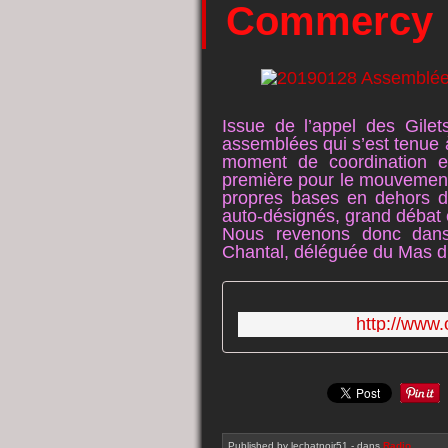
Commercy
Issue de l’appel des Gil
assemblées qui s’est tenue 
moment de coordination et
première pour le mouvement 
propres bases en dehors d
auto-désignés, grand débat e
Nous revenons donc dans
Chantal, déléguée du Mas d’
http://www.
Published by lechatnoir51
-
dans
Radio