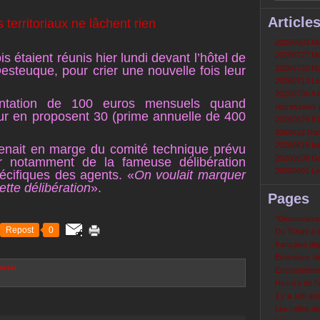
Article
20260803 Mau
s étaient réunis hier lundi devant l’hôtel de
20260727 Mau
teuque, pour crier une nouvelle fois leur
20260720 Non
20260713 Le
20260706 A la
entation de 100 euros mensuels quand
répressives 
eur en proposent 30 (prime annuelle de 400
20260629 Il f
2060622 Nord
20260615 Int
rvenait en marge du comité technique prévu
20260608 Grè
iter notamment de la fameuse délibération
20260601 Le 
écifiques des agents. «
On voulait marquer
ette délibération
».
Pages
‘‘Désenclavem
Repost
0
Du Tchad à la
française de
Emissions d
ocial
Environneme
Histoire de l'
Il y a 100 a
Les rafles d