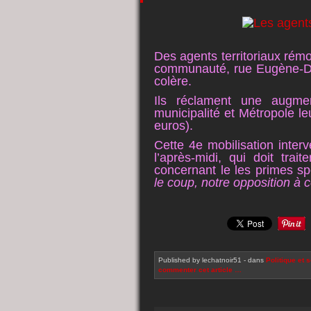
Des agents territoriaux rémoi
communauté, rue Eugène-Des
colère.
Ils réclament une augm
municipalité et Métropole l
euros).
Cette 4e mobilisation inte
l’après-midi, qui doit tra
concernant le les primes sp
le coup, notre opposition à c
Published by lechatnoir51
-
dans
Politique et s
commenter cet article
…