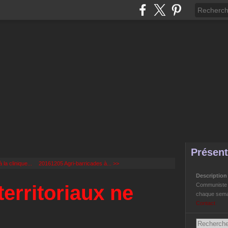
Présent
la clinique...
20161205 Agri-barricades à... >>
Descriptio
territoriaux ne
Communiste Li
chaque semai
Contact