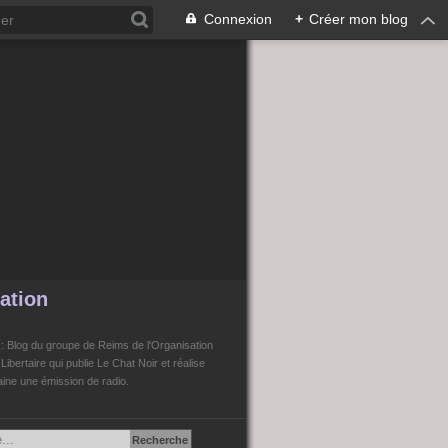
Connexion
+
Créer mon blog
ation
n
: Blog du groupe de Reims de l'Organisation
bertaire qui publie Le Chat Noir et réalise
ne une émission de radio.