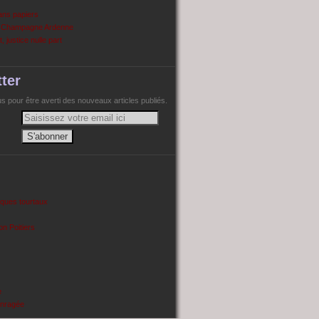
ans papiers
n Champagne Ardenne
, justice nulle part
ter
 pour être averti des nouveaux articles publiés.
cques tourtaux
on Poitiers
e
enragée