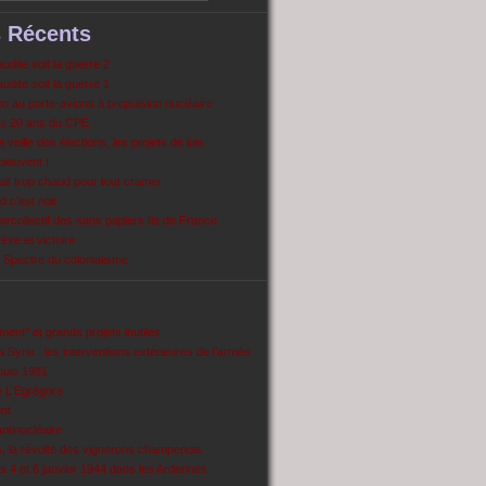
s Récents
dite soit la guerre 2
dite soit la guerre 1
 au porte-avions à propulsion nucléaire
s 20 ans du CPE
 veille des élections, les projets de lois
pleuvent !
ait trop chaud pour tout cramer
 c’est noir
ercollectif des sans papiers Ile de France
ve et victoire
Spectre du colonialisme
ent’’ et grands projets inutiles
 Syrie : les interventions extérieures de l’armée
puis 1981
e L'Egrégore
nt
antinucléaire
ns, la révolte des vignerons champenois
es 4 et 6 janvier 1944 dans les Ardennes