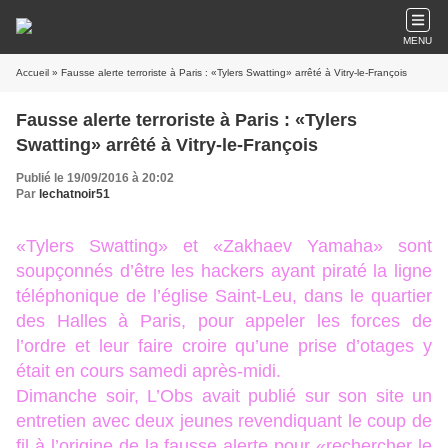
MENU
Accueil
» Fausse alerte terroriste à Paris : «Tylers Swatting» arrêté à Vitry-le-François
Fausse alerte terroriste à Paris : «Tylers
Swatting» arrêté à Vitry-le-François
Publié le 19/09/2016 à 20:02
Par
lechatnoir51
«Tylers Swatting» et «Zakhaev Yamaha» sont
soupçonnés d’être les hackers ayant piraté la ligne
téléphonique de l’église Saint-Leu, dans le quartier
des Halles à Paris, pour appeler les forces de
l’ordre et leur faire croire qu’une prise d’otages y
était en cours samedi après-midi.
Dimanche soir, L’Obs avait publié sur son site un
entretien avec deux jeunes revendiquant le coup de
fil à l’origine de la fausse alerte pour «rechercher le