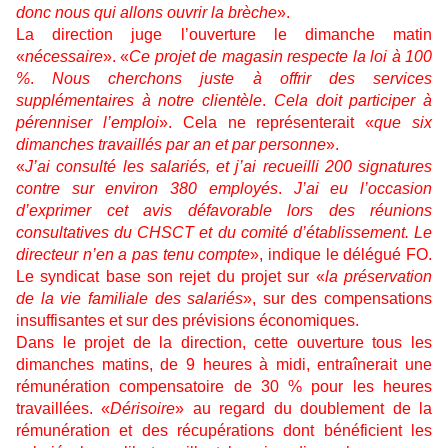
donc nous qui allons ouvrir la brèche
».
La direction juge l’ouverture le dimanche matin
«
nécessaire
». «
Ce projet de magasin respecte la loi à 100
%
.
Nous cherchons juste à offrir des services
supplémentaires à notre clientèle
.
Cela doit participer à
pérenniser l’emploi
». Cela ne représenterait «
que six
dimanches travaillés par an et par personne
».
«
J’ai consulté les salariés, et j’ai recueilli 200 signatures
contre sur environ 380 employés
.
J’ai eu l’occasion
d’exprimer cet avis défavorable lors des réunions
consultatives du CHSCT et du comité d’établissement. Le
directeur n’en a pas tenu compte
», indique le délégué FO.
Le syndicat base son rejet du projet sur «
la préservation
de la vie familiale des salariés
», sur des compensations
insuffisantes et sur des prévisions économiques.
Dans le projet de la direction, cette ouverture tous les
dimanches matins, de 9 heures à midi, entraînerait une
rémunération compensatoire de 30 % pour les heures
travaillées. «
Dérisoire
» au regard du doublement de la
rémunération et des récupérations dont bénéficient les