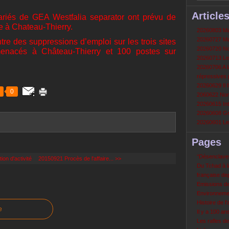
Article
lariés de GEA Westfalia separator ont prévu de
se à Chateau-Thierry.
20260803 Mau
20260727 Mau
ntre des suppressions d’emploi sur les trois sites
20260720 Non
menacés à Château-Thierry et 100 postes sur
20260713 Le
20260706 A la
répressives 
20260629 Il f
0
2060622 Nord
20260615 Int
20260608 Grè
20260601 Le 
Pages
‘‘Désenclavem
on d'activité
20150921 Procès de l'affaire... >>
Du Tchad à la
française de
Emissions d
Environneme
Histoire de l'
e
Il y a 100 a
Les rafles d