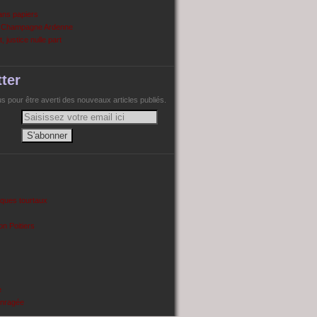
ans papiers
n Champagne Ardenne
, justice nulle part
ter
 pour être averti des nouveaux articles publiés.
cques tourtaux
on Poitiers
e
enragée