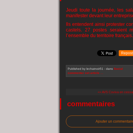
Jeudi toute la journée, les sa
manifester devant leur entrepri
Ils entendent ainsi protester co
castels. 27 postes seraient 
l’ensemble du territoire français.
Repost
Published by lechatnoir51
-
dans
Social
commenter cet article
…
<< AVS Coviva en cessati
commentaires
Ajouter un commentair