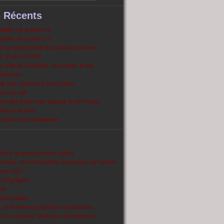
s Récents
dite soit la guerre 2
dite soit la guerre 1
 au porte-avions à propulsion nucléaire
s 20 ans du CPE
 veille des élections, les projets de lois
pleuvent !
ait trop chaud pour tout cramer
 c’est noir
ercollectif des sans papiers Ile de France
ve et victoire
Spectre du colonialisme
ent’’ et grands projets inutiles
 Syrie : les interventions extérieures de l’armée
puis 1981
e L'Egrégore
nt
antinucléaire
ns, la révolte des vignerons champenois
es 4 et 6 janvier 1944 dans les Ardennes