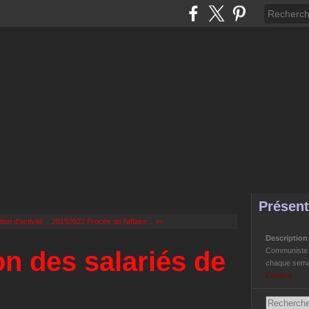
Présent
on d'activité
20150921 Procès de l'affaire... >>
Descriptio
on des salariés de
Communiste Li
chaque semai
Contact