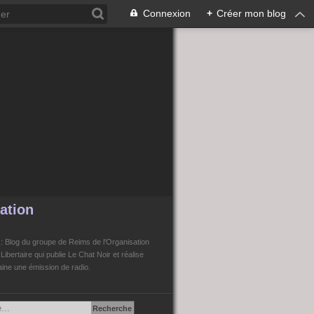
Connexion
+
Créer mon blog
ation
n
: Blog du groupe de Reims de l'Organisation
bertaire qui publie Le Chat Noir et réalise
ne une émission de radio.