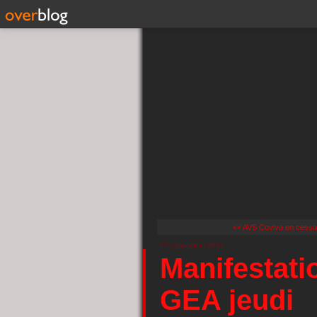
<< AVS Coviva en cessati
22 septembre 2015
Manifestati
GEA jeudi