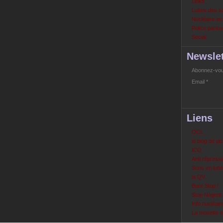
Links
Luttes des s
Nucléaire e
Police partout
Social
Newslet
Abonnez-vous
Email
Liens
OCL
le blog de ja
ICO
Anti répressi
Sons en lutte
la QV
Bure Stop !
Stop Nogent
Info nucléair
La mouette 