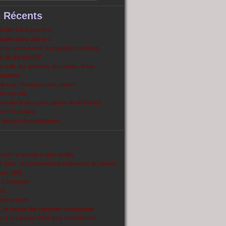
s Récents
dite soit la guerre 2
dite soit la guerre 1
 au porte-avions à propulsion nucléaire
s 20 ans du CPE
 veille des élections, les projets de lois
pleuvent !
ait trop chaud pour tout cramer
 c’est noir
ercollectif des sans papiers Ile de France
ve et victoire
Spectre du colonialisme
ent’’ et grands projets inutiles
 Syrie : les interventions extérieures de l’armée
puis 1981
e L'Egrégore
nt
antinucléaire
ns, la révolte des vignerons champenois
es 4 et 6 janvier 1944 dans les Ardennes