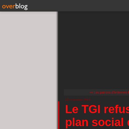
<< Les patrons d’Ardennes F
15 novembre 2014
Le TGI refu
plan social 