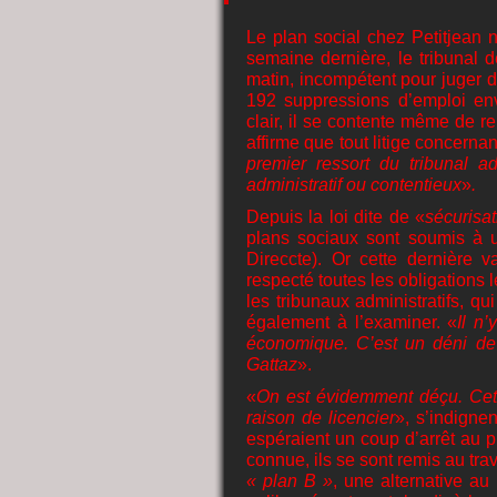
Le plan social chez Petitjean n
semaine dernière, le tribunal 
matin, incompétent pour juger d
192 suppressions d’emploi env
clair, il se contente même de re
affirme que tout litige concerna
premier ressort du tribunal ad
administratif ou contentieux
»
.
Depuis la loi dite de «
sécurisat
plans sociaux sont soumis à un
Direccte). Or cette dernière v
respecté toutes les obligations 
les tribunaux administratifs, qu
également à l’examiner. «
Il n
économique. C’est un déni de 
Gattaz
».
«
On est évidemment déçu. Cett
raison de licencier
», s’indigne
espéraient un coup d’arrêt au 
connue, ils se sont remis au tra
« plan B »
, une alternative au