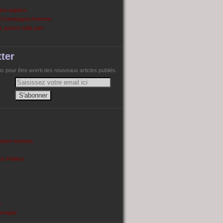
ans papiers
n Champagne Ardenne
, justice nulle part
ter
 pour être averti des nouveaux articles publiés.
cques tourtaux
on Poitiers
e
enragée