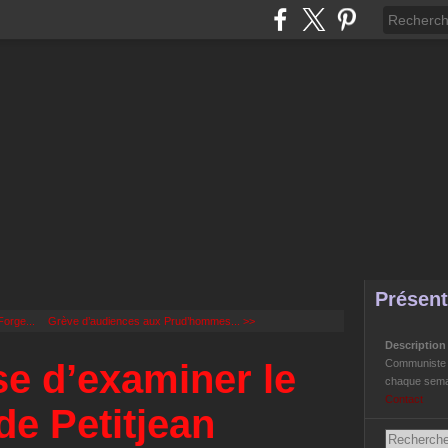
Présent
orge...
Grève d’audiences aux Prud’hommes... >>
Descriptio
se d’examiner le
Communiste Li
chaque semai
Contact
de Petitjean