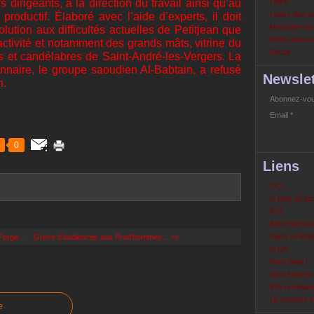
rs dirigeants, à la direction du travail ainsi qu’au
Links
Luttes des s
oductif. Élaboré avec l’aide d’experts, il doit
Nucléaire e
olution aux difficultés actuelles de Petitjean que
Police partout
activité et notamment des grands mâts, vitrine du
Social
ts et candélabres de Saint-André-les-Vergers. La
onnaire, le groupe saoudien Al-Babtain, a refusé
Newslet
n.
Abonnez-vous
Email
0
Liens
OCL
le blog de ja
ICO
Anti répressi
Sons en lutte
orge...
Grève d’audiences aux Prud’hommes... >>
la QV
Bure Stop !
Stop Nogent
Info nucléair
La mouette 
e