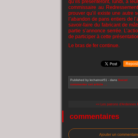
qu’ils présenteront, lundi, à leu
commissaire au Redressement pr
prouver qu’il existe une autre s
l’abandon de pans entiers de l’
savoir-faire du fabricant de mâ
partie s’annonce serrée. L’acti
de participer à cette présentatio
Le bras de fer continue.
Repost
Published by lechatnoir51
-
dans
Social
commenter cet article
…
<< Les patrons d’Ardennes F
commentaires
Ajouter un commentair