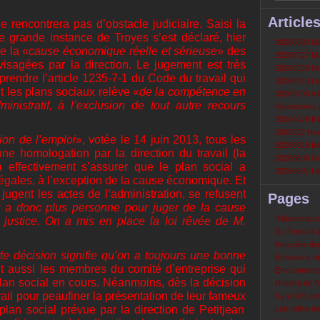
Article
e rencontrera pas d’obstacle judiciaire. Saisi la
de grande instance de Troyes s’est déclaré, hier
20260803 Mau
e la «
cause économique réelle et sérieuse
» des
20260727 Mau
isagées par la direction. Le jugement est très
20260720 Non
prendre l’article 1235-7-1 du Code du travail qui
20260713 Le
nt les plans sociaux relève «
de la compétence en
20260706 A la
ministratif, à l’exclusion de tout autre recours
répressives 
20260629 Il f
2060622 Nord
ion de l’emploi
», votée le 14 juin 2013, tous les
20260615 Int
e homologation par la direction du travail (la
20260608 Grè
a effectivement s’assurer que le plan social a
20260601 Le 
légales, à l’exception de la cause économique. Et
i jugent les actes de l’administration, se refusent
Pages
’y a donc plus personne pour juger de la cause
‘‘Désenclavem
justice. On a mis en place la loi rêvée de M.
Du Tchad à la
française de
e décision signifie qu’on a toujours une bonne
Emissions d
nt aussi les membres du comité d’entreprise qui
Environneme
plan social en cours. Néanmoins, dès la décision
Histoire de l'
vail pour peaufiner la présentation de leur fameux
Il y a 100 a
 plan social prévue par la direction de Petitjean
Les rafles d