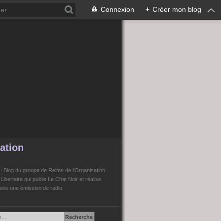
Connexion
+
Créer mon blog
ation
n
: Blog du groupe de Reims de l'Organisation
bertaire qui publie Le Chat Noir et réalise
ne une émission de radio.