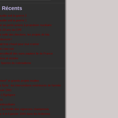
s Récents
dite soit la guerre 2
dite soit la guerre 1
 au porte-avions à propulsion nucléaire
s 20 ans du CPE
 veille des élections, les projets de lois
pleuvent !
ait trop chaud pour tout cramer
 c’est noir
ercollectif des sans papiers Ile de France
ve et victoire
Spectre du colonialisme
ent’’ et grands projets inutiles
 Syrie : les interventions extérieures de l’armée
puis 1981
e L'Egrégore
nt
antinucléaire
ns, la révolte des vignerons champenois
es 4 et 6 janvier 1944 dans les Ardennes