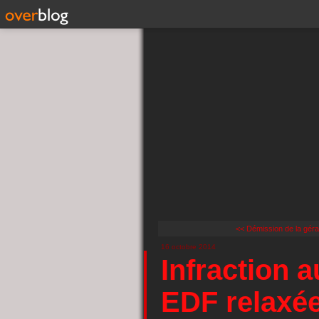
<< Démission de la géran
16 octobre 2014
Infraction a
EDF relaxé