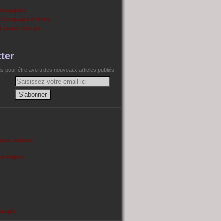
ans papiers
n Champagne Ardenne
, justice nulle part
ter
 pour être averti des nouveaux articles publiés.
cques tourtaux
on Poitiers
e
enragée