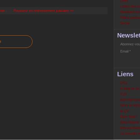
Links
Luttes des s
te :...
Pousseur en redressement judiciaire >>
Nucléaire e
Police partout
Social
Newslet
e
Abonnez-vous
Email
Liens
OCL
le blog de ja
ICO
Anti répressi
Sons en lutte
la QV
Bure Stop !
Stop Nogent
Info nucléair
La mouette 