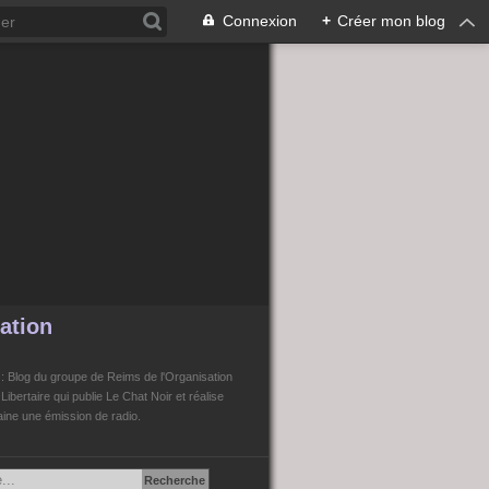
Connexion
+
Créer mon blog
ation
n
: Blog du groupe de Reims de l'Organisation
bertaire qui publie Le Chat Noir et réalise
ne une émission de radio.