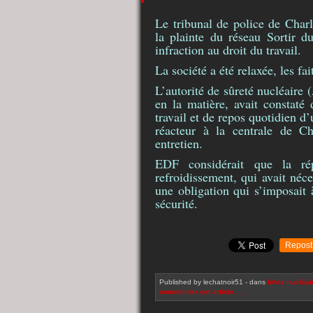
Le tribunal de police de Charl
la plainte du réseau Sortir 
infraction au droit du travail.
La société a été relaxée, les fa
L’autorité de sûreté nucléaire (
en la matière, avait constaté
travail et de repos quotidien d
réacteur à la centrale de C
entretien.
EDF considérait que la r
refroidissement, qui avait néc
une obligation qui s’imposait 
sécurité.
Repost
Published by lechatnoir51
-
dans
Infos nucléai
commenter cet article
…