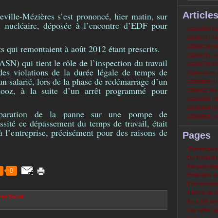
Article
eville-Mézières s’est prononcé, hier matin, sur
du nucléaire, déposée à l’encontre d’EDF pour
20260803 Mau
20260727 Mau
its qui remontaient à août 2012 étant prescrits.
20260720 Non
20260713 Le
ASN) qui tient le rôle de l’inspection du travail
20260706 A la
 des violations de la durée légale de temps de
répressives 
’un salarié, lors de la phase de redémarrage d’un
20260629 Il f
hooz, à la suite d’un arrêt programmé pour
2060622 Nord
20260615 Int
20260608 Grè
éparation de la panne sur une pompe de
20260601 Le 
essité ce dépassement du temps de travail, était
à l’entreprise, précisément pour des raisons de
Pages
‘‘Désenclavem
Du Tchad à la
française de
0
Emissions d
Environneme
Histoire de l'
res
Social
Il y a 100 a
Les rafles d