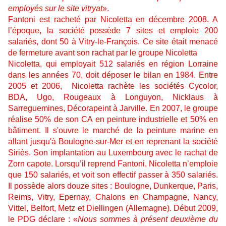
employés sur le site vitryat
».
Fantoni est racheté par Nicoletta en décembre 2008. A
l’époque, la société possède 7 sites et emploie 200
salariés, dont 50 à Vitry-le-François. Ce site était menacé
de fermeture avant son rachat par le groupe Nicoletta
Nicoletta, qui employait 512 salariés en région Lorraine
dans les années 70, doit déposer le bilan en 1984. Entre
2005 et 2006, Nicoletta rachète les sociétés Cycolor,
BDA, Ugo, Rougeaux à Longuyon, Nicklaus à
Sarreguemines, Décorapeint à Jarville. En 2007, le groupe
réalise 50% de son CA en peinture industrielle et 50% en
bâtiment. Il s'ouvre le marché de la peinture marine en
allant jusqu'à Boulogne-sur-Mer et en reprenant la société
Siriès. Son implantation au Luxembourg avec le rachat de
Zorn capote. Lorsqu’il reprend Fantoni, Nicoletta n’emploie
que 150 salariés, et voit son effectif passer à 350 salariés.
Il possède alors douze sites : Boulogne, Dunkerque, Paris,
Reims, Vitry, Epernay, Chalons en Champagne, Nancy,
Vittel, Belfort, Metz et Diellingen (Allemagne). Début 2009,
le PDG déclare : «
Nous sommes à présent deuxième du