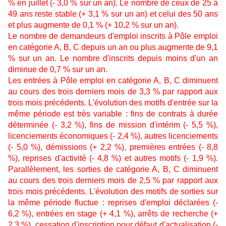
% en juillet (- 3,0 % sur un an). Le nombre de ceux de 25 à
49 ans reste stable (+ 3,1 % sur un an) et celui des 50 ans
et plus augmente de 0,1 % (+ 10,2 % sur un an).
Le nombre de demandeurs d'emploi inscrits à Pôle emploi
en catégorie A, B, C depuis un an ou plus augmente de 9,1
% sur un an. Le nombre d'inscrits depuis moins d'un an
diminue de 0,7 % sur un an.
Les entrées à Pôle emploi en catégorie A, B, C diminuent
au cours des trois derniers mois de 3,3 % par rapport aux
trois mois précédents. L'évolution des motifs d'entrée sur la
même période est très variable : fins de contrats à durée
déterminée (- 3,2 %), fins de mission d'intérim (- 5,5 %),
licenciements économiques (- 2,4 %), autres licenciements
(- 5,0 %), démissions (+ 2,2 %), premières entrées (- 8,8
%), reprises d'activité (- 4,8 %) et autres motifs (- 1,9 %).
Parallèlement, les sorties de catégorie A, B, C diminuent
au cours des trois derniers mois de 2,5 % par rapport aux
trois mois précédents. L'évolution des motifs de sorties sur
la même période fluctue : reprises d'emploi déclarées (-
6,2 %), entrées en stage (+ 4,1 %), arrêts de recherche (+
2,3 %), cessation d'inscription pour défaut d'actualisation (-