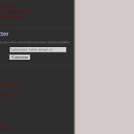
ans papiers
n Champagne Ardenne
, justice nulle part
ter
 pour être averti des nouveaux articles publiés.
cques tourtaux
on Poitiers
e
enragée