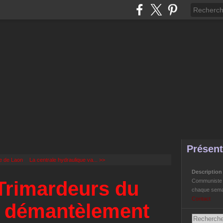
Présent
e de Laon
La centrale hydraulique va... >>
Descriptio
Trimardeurs du
Communiste Li
chaque semai
Contact
t démantèlement