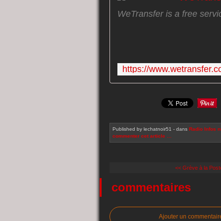
WeTransfer is a free servic
Published by lechatnoir51
-
dans
Radio
Infos 
commenter cet article
…
<< Grève à la Post
commentaires
Ajouter un commentair