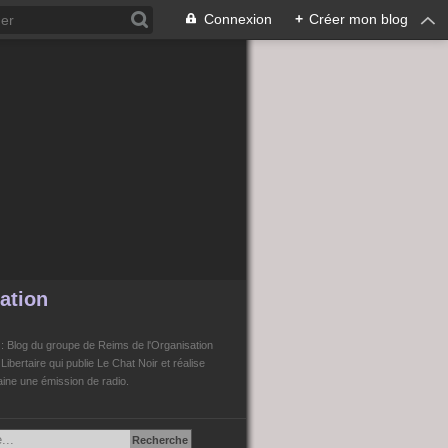
Connexion
+
Créer mon blog
ation
n
: Blog du groupe de Reims de l'Organisation
bertaire qui publie Le Chat Noir et réalise
ne une émission de radio.