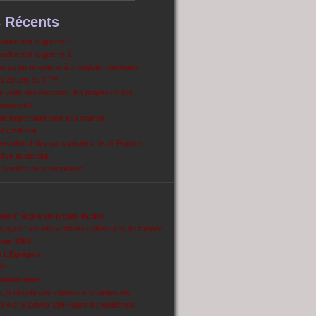
s Récents
dite soit la guerre 2
dite soit la guerre 1
 au porte-avions à propulsion nucléaire
s 20 ans du CPE
 veille des élections, les projets de lois
pleuvent !
ait trop chaud pour tout cramer
 c’est noir
ercollectif des sans papiers Ile de France
ve et victoire
Spectre du colonialisme
ent’’ et grands projets inutiles
 Syrie : les interventions extérieures de l’armée
puis 1981
e L'Egrégore
nt
antinucléaire
ns, la révolte des vignerons champenois
es 4 et 6 janvier 1944 dans les Ardennes