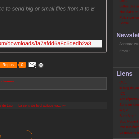
Links
Luttes des s
e to send big or small files from A to B
Nucléaire e
Police partout
Social
Newslet
https://www.wetransfer.com/downloads/fa7afdd6a8c6dedb2a3584f24f4d20b820140519191959/f9a5c2
Abonnez-vous
Email
Repost
0
Liens
nucléaires
OCL
le blog de ja
ICO
Anti répressi
Sons en lutte
e de Laon
La centrale hydraulique va... >>
la QV
Bure Stop !
Stop Nogent
Info nucléair
La mouette 
e