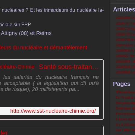
Article
 nucléaires ? Et les trimardeurs du nucléaire la-
20260803 Mau
20260727 Mau
sociale sur FPP
20260720 Non
 Attigny (08) et Reims
20260713 Le
20260706 A la
répressives 
20260629 Il f
2060622 Nord
20260615 Int
Santé sous-traitance Nucléaire-Chimie
20260608 Grè
20260601 Le 
 les salariés du nucléaire français ne
acceptable ( la législation qui dit qu'à
Pages
as de risque), 20 millisieverts pa...
‘‘Désenclavem
Du Tchad à la
française de
Emissions d
http://www.sst-nucleaire-chimie.org/
Environneme
Histoire de l'
Il y a 100 a
Les rafles d
fer