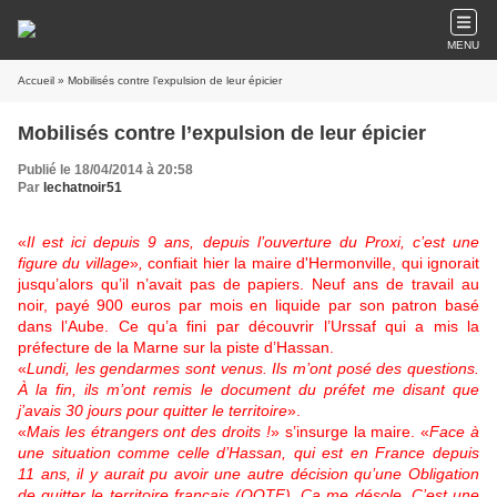
MENU
Accueil
» Mobilisés contre l’expulsion de leur épicier
Mobilisés contre l’expulsion de leur épicier
Publié le 18/04/2014 à 20:58
Par
lechatnoir51
«
Il est ici depuis 9 ans, depuis l’ouverture du Proxi, c’est une
figure du village
»
,
confiait hier la maire d'Hermonville, qui ignorait
jusqu’alors qu’il n’avait pas de papiers. Neuf ans de travail au
noir, payé 900 euros par mois en liquide par son patron basé
dans l’Aube. Ce qu’a fini par découvrir l’Urssaf qui a mis la
préfecture de la Marne sur la piste d’Hassan.
«
Lundi, les gendarmes sont venus. Ils m’ont posé des questions.
À la fin, ils m’ont remis le document du préfet me disant que
j’avais 30 jours pour quitter le territoire
».
«
Mais les étrangers ont des droits !
» s’insurge la maire. «
Face à
une situation comme celle d’Hassan, qui est en France depuis
11 ans, il y aurait pu avoir une autre décision qu’une Obligation
de quitter le territoire français (OQTF). Ça me désole. C’est une