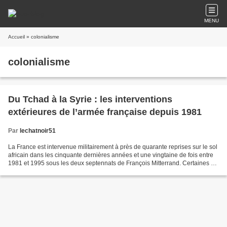
MENU
Accueil
» colonialisme
colonialisme
Du Tchad à la Syrie : les interventions
extérieures de l’armée française depuis 1981
Par
lechatnoir51
La France est intervenue militairement à près de quarante reprises sur le sol
africain dans les cinquante dernières années et une vingtaine de fois entre
1981 et 1995 sous les deux septennats de François Mitterrand. Certaines de
ces opérations n’ont duré...