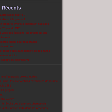
s Récents
dite soit la guerre 2
dite soit la guerre 1
 au porte-avions à propulsion nucléaire
s 20 ans du CPE
 veille des élections, les projets de lois
pleuvent !
ait trop chaud pour tout cramer
 c’est noir
ercollectif des sans papiers Ile de France
ve et victoire
Spectre du colonialisme
ent’’ et grands projets inutiles
 Syrie : les interventions extérieures de l’armée
puis 1981
e L'Egrégore
nt
antinucléaire
ns, la révolte des vignerons champenois
es 4 et 6 janvier 1944 dans les Ardennes