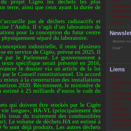
 du projet Cigéo les déchets les plus
Links
us terre, ainsi que ceux ayant la durée de
Luttes des s
Nucléaire e
Police partout
n’accueille pas de déchets radioactifs et
Social
cise l’Andra. Il s’agit d’un laboratoire de
ations pour la conception du futur centre
Newslet
a physiquement séparé du laboratoire.
Abonnez-vous
conception industrielle, il reste plusieurs
Email
ise en service de Cigéo, prévue en 2025. Il
dé par le Parlement. Le gouvernement a
 texte spécifique serait présenté en 2016,
avancer le dossier via un article de la loi
Liens
 par le Conseil constitutionnel. Un accord
OCL
u mieux à la construction des installations
le blog de ja
’horizon 2020. Récemment, le ministère de
ICO
a estimé à 25 milliards d’euros le coût du
Anti répressi
Sons en lutte
ts qui doivent être stockés par le Cigéo
la QV
té vie longue», HA-VL (principalement des
Bure Stop !
ifs issus du traitement des combustibles
Stop Nogent
Info nucléair
eur). Le volume de déchets HA est estimé à
La mouette 
0 % sont déjà produits. Les autres déchets