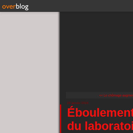
<< Le chômage augment
26 janvier 2016
Éboulement 
du laborato