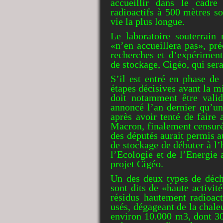
accueillir dans le cadre
radioactifs à 500 mètres so
vie la plus longue.
Le laboratoire souterrain 
«n’en accueillera pas», pré
recherches et d’expériment
de stockage, Cigéo, qui ser
S’il est entré en phase de 
étapes décisives avant la m
doit notamment être vali
annoncé l’an dernier qu’un
après avoir tenté de faire 
Macron, finalement censuré
des députés aurait permis a
de stockage de débuter à l
l’Ecologie et de l’Energie 
projet Cigéo.
Un des deux types de déche
sont dits de «haute activi
résidus hautement radioact
usés, dégageant de la chal
environ 10.000 m
3
, dont 3