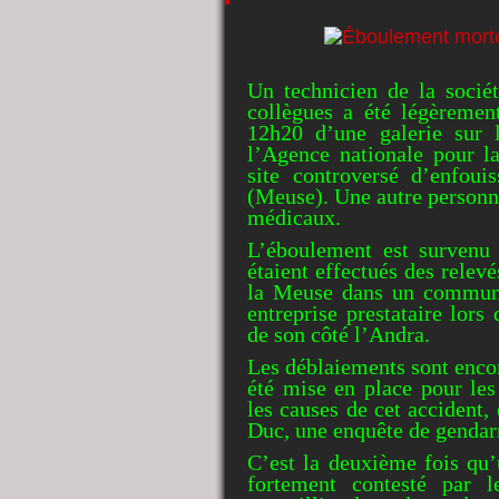
Un technicien de la socié
collègues a été légèremen
12h20 d’une galerie sur l
l’Agence nationale pour la
site controversé d’enfou
(Meuse). Une autre personne
médicaux.
L’éboulement est survenu
étaient effectués des relev
la Meuse dans un communiq
entreprise prestataire lor
de son côté l’Andra.
Les déblaiements sont encor
été mise en place pour le
les causes de cet accident, 
Duc, une enquête de gendarm
C’est la deuxième fois qu’
fortement contesté par le