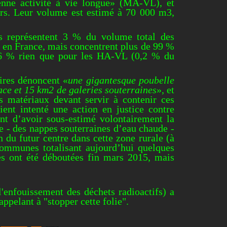
enne activité à vie longue» (MA-VL), et
ers. Leur volume est estimé à 70 000 m
3
,
s représentent 3 % du volume total des
s en France, mais concentrent plus de 99 %
 96 % rien que pour les HA-VL (0,2 % du
aires dénoncent «
une gigantesque poubelle
ace et 15 km
2
de galeries souterraines
», et
s matériaux devant servir à contenir ces
ient intenté une action en justice contre
ent d’avoir sous-estimé volontairement la
e - des nappes souterraines d’eau chaude -
n du futur centre dans cette zone rurale (à
communes totalisant aujourd’hui quelques
les ont été déboutées fin mars 2015, mais
l'enfouissement des déchets radioactifs) a
pelant à "stopper cette folie".