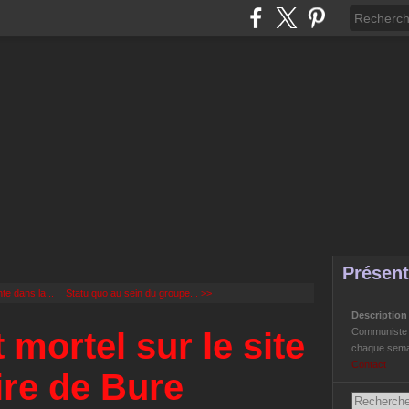
Présent
e dans la...
Statu quo au sein du groupe... >>
Descriptio
mortel sur le site
Communiste Li
chaque semai
Contact
ire de Bure