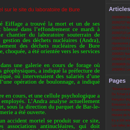
Article
20260803 Mau
té Eiffage a trouvé la mort et un de ses
20260727 Mau
t blessé dans l’effondrement ce mardi à
20260720 Non
20260713 Le
e chantier du laboratoire souterrain de
20260706 A la
 gestion des déchets nucléaires (Andra),
répressives 
issement des déchets nucléaires de Bure
20260629 Il f
, choquée, a été orientée vers les services
2060622 Nord
20260615 Int
 dans une galerie en cours de forage où
20260608 Grè
és géophysiques, a indiqué la préfecture de
20260601 Le 
ué, où intervenaient des salariés d’une
Pages
s d’une opération de boulonnage, a indiqué
‘‘Désenclavem
e en cours, et une cellule psychologique a
Du Tchad à la
française de
s employés. L’Andra analyse actuellement
Emissions d
et, sous la direction du parquet de Bar-le-
Environneme
erie a été ouverte.
Histoire de l'
un accident mortel se produit sur ce site,
Il y a 100 a
s associations antinucléaires, qui doit
Les rafles d