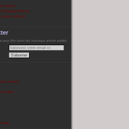
ans papiers
n Champagne Ardenne
, justice nulle part
ter
 pour être averti des nouveaux articles publiés.
cques tourtaux
on Poitiers
e
enragée