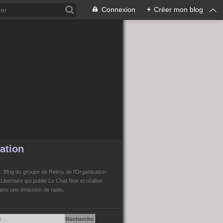
Connexion
+
Créer mon blog
ation
n
: Blog du groupe de Reims de l'Organisation
bertaire qui publie Le Chat Noir et réalise
ne une émission de radio.