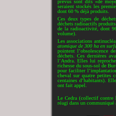
prévus sont dits «de moy
seraient stockés les premi
dont 60 % déjà produits.
Ces deux types de déchet
déchets radioactifs produit
de la radioactivité, dont
volume).
Les associations antinuclé
atomique de 300 ha en surf
pointent l’obsolescence de
déchets. Ces dernières ava
l’Andra. Elles lui reproch
richesse du sous-sol de Bur
pour faciliter l’implantatio
cheval sur quatre petites 
centaines d’habitants). El
ont fait appel.
Le Cedra (collectif contre 
réagi dans un communiqué ap