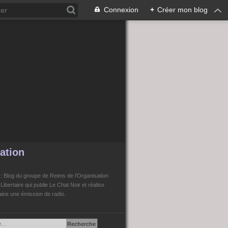
Connexion
+
Créer mon blog
ation
n
: Blog du groupe de Reims de l'Organisation
bertaire qui publie Le Chat Noir et réalise
ne une émission de radio.