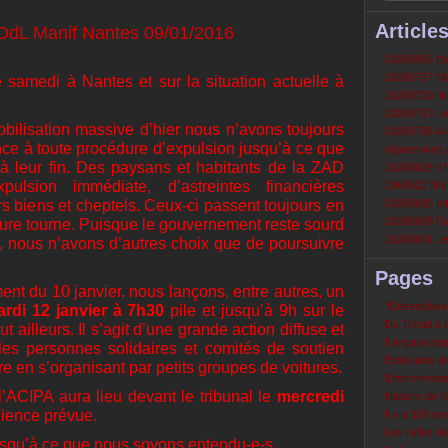
Article
20260803 Mau
20260727 Mau
samedi à Nantes et sur la situation actuelle à
20260720 Non
20260713 Le
bilisation massive d’hier nous n’avons toujours
20260706 A la
nce à toute procédure d’expulsion jusqu’à ce que
répressives 
à leur fin. Des paysans et habitants de la ZAD
20260629 Il f
ulsion immédiate, d’astreintes financières
2060622 Nord
rs biens et cheptels. Ceux-ci passent toujours en
20260615 Int
20260608 Grè
eure tourne. Puisque le gouvernement reste sourd
20260601 Le 
e, nous n’avons d’autres choix que de poursuivre
Pages
nt du 10 janvier, nous lançons, entre autres, un
‘‘Désenclavem
rdi 12 janvier à 7h30
pile et jusqu’à 9h sur le
Du Tchad à la
 ailleurs. Il s’agit d’une grande action diffuse et
française de
s les personnes solidaires et comités de soutien
Emissions d
re en s’organisant par petits groupes de voitures.
Environneme
ACIPA aura lieu devant le tribunal le
mercredi
Histoire de l'
dience prévue.
Il y a 100 a
Les rafles d
usqu’à ce que nous soyons entendu-e-s.