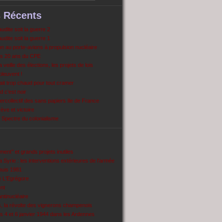
s Récents
dite soit la guerre 2
dite soit la guerre 1
 au porte-avions à propulsion nucléaire
s 20 ans du CPE
 veille des élections, les projets de lois
pleuvent !
ait trop chaud pour tout cramer
 c’est noir
ercollectif des sans papiers Ile de France
ve et victoire
Spectre du colonialisme
ent’’ et grands projets inutiles
 Syrie : les interventions extérieures de l’armée
puis 1981
e L'Egrégore
nt
antinucléaire
ns, la révolte des vignerons champenois
es 4 et 6 janvier 1944 dans les Ardennes