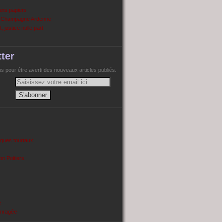
ans papiers
n Champagne Ardenne
, justice nulle part
ter
 pour être averti des nouveaux articles publiés.
cques tourtaux
on Poitiers
e
enragée