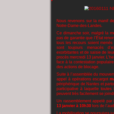
Nous revenons sur la manif de 
Notre-Dame-des-Landes.
Ce dimanche soir, malgré la mo
pas de garantie que l’État reno
tous les recours soient menés 
sont toujours menacés d’exp
exorbitantes et de saisie de leu
procès mercredi 13 janvier. L’h
face à la contestation populair
des actions de blocage.
Suite à l’assemblée du mouveme
appel à opérations escargot
ma
périphérique de Nantes et partout
participative à laquelle toute
peuvent très facilement se joind
Un rassemblement appelé par l’
13 janvier à 10h30
lors de l’au
La mobilisation se poursuivra j