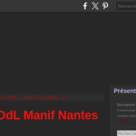
Présent
ons de BSL...
Préavis de grève illimité... >>
Descriptio
DdL Manif Nantes
Communiste Li
chaque semai
Contact