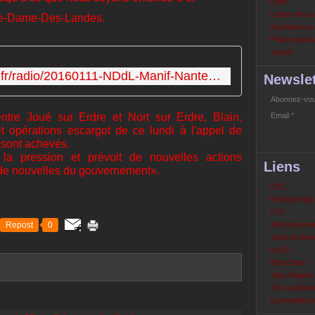
Links
Luttes des s
otre-Dame-Des-Landes.
Nucléaire e
Police partout
Social
http://lechatnoir.perso.sfr.fr/radio/20160111-NDdL-Manif-Nantes-09-01.mp3
Newslet
Abonnez-vous
entre Joué sur Erdre et Nort sur Erdre, Blain,
Email
t opérations escargot de ce lundi à l'appel de
 sont achevés.
r la pression et prévoit de nouvelles actions
Liens
as de nouvelles du gouvernement».
OCL
le blog de ja
ICO
Repost
0
Anti répressi
Sons en lutte
la QV
Bure Stop !
Stop Nogent
Info nucléair
La mouette 