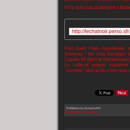
Il n’y aura pas d’aéroport à N
Port Saint Père, Aigrefeuile, 
Savenay : les cinq blocages e
Copain 44 dans le département
Le collectif entend mainteni
"surprise" tant qu'ils n'ont «p
Published by lechatnoir51
commenter cet article
…