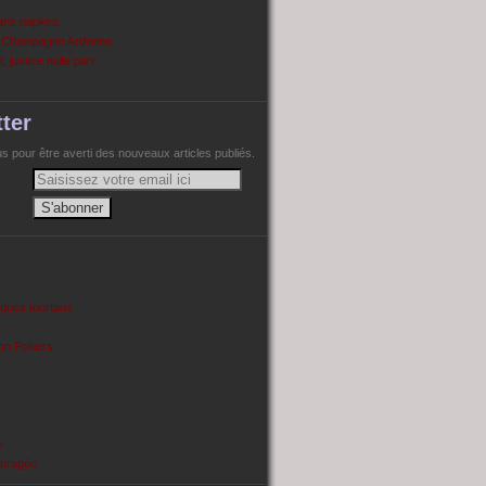
ans papiers
n Champagne Ardenne
, justice nulle part
ter
 pour être averti des nouveaux articles publiés.
cques tourtaux
on Poitiers
e
enragée