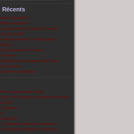
s Récents
dite soit la guerre 2
dite soit la guerre 1
 au porte-avions à propulsion nucléaire
s 20 ans du CPE
 veille des élections, les projets de lois
pleuvent !
ait trop chaud pour tout cramer
 c’est noir
ercollectif des sans papiers Ile de France
ve et victoire
Spectre du colonialisme
ent’’ et grands projets inutiles
 Syrie : les interventions extérieures de l’armée
puis 1981
e L'Egrégore
nt
antinucléaire
ns, la révolte des vignerons champenois
es 4 et 6 janvier 1944 dans les Ardennes