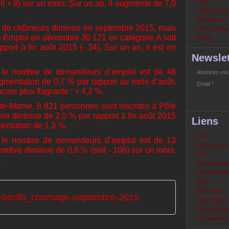
Links
t + 8) sur un mois. Sur un an, il augmente de 7,0
Luttes des s
Nucléaire e
e de chômeurs diminue en septembre 2015, mais
Police partout
 Emploi en dénombre 30 121 en catégorie A soit
Social
port à fin août 2015 (- 34). Sur un an, il est en
Newslet
, le nombre de demandeurs d’emploi est de 48
Abonnez-vous
gmentation de 0,7 % par rapport au mois d’août.
Email
core plus flagrante : + 4,2 %.
e-Marne, 8 821 personnes sont inscrites à Pôle
re diminue de 2,0 % par rapport à fin août 2015
Liens
gmentation de 1,3 %.
OCL
, le nombre de demandeurs d’emploi est de 13
le blog de ja
mbre diminue de 0,8 % (soit - 106) sur un mois.
ICO
.
Anti répressi
Sons en lutte
la QV
Bure Stop !
e34c9b_chomage-septembre-2015
Stop Nogent
Info nucléair
La mouette 