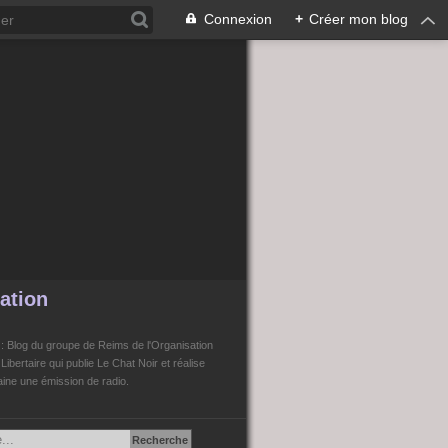
Connexion
+
Créer mon blog
ation
n
: Blog du groupe de Reims de l'Organisation
bertaire qui publie Le Chat Noir et réalise
ne une émission de radio.