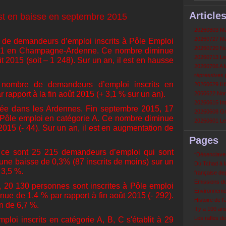
Article
20260803 Mau
20260727 Mau
 de demandeurs d’emploi inscrits à Pôle Emploi
20260720 Non
6 201 en Champagne-Ardenne. Ce nombre diminue
20260713 Le
ût 2015 (soit – 1 248). Sur un an, il est en hausse
20260706 A la
répressives 
e nombre de demandeurs d’emploi inscrits en
20260629 Il f
 rapport à la fin août 2015 (+ 3,1 % sur un an).
2060622 Nord
20260615 Int
rvée dans les Ardennes. Fin septembre 2015, 17
20260608 Grè
 Pôle emploi en catégorie A. Ce nombre diminue
20260601 Le 
2015 (- 44). Sur un an, il est en augmentation de
Pages
, ce sont 25 215 demandeurs d’emploi qui sont
‘‘Désenclavem
 une baisse de 0,3% (87 inscrits de moins) sur un
Du Tchad à la
 3,5 %.
française de
Emissions d
 20 130 personnes sont inscrites à Pôle emploi
Environneme
ue de 1,4 % par rapport à fin août 2015 (- 292).
Histoire de l'
n de 6,7 %.
Il y a 100 a
Les rafles d
oi inscrits en catégorie A, B, C s'établit à 29