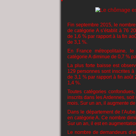
Fin septembre 2015, le nombre
de catégorie A s’établit à 7
de 1,6 % par rapport à la fin ao
de 3,1 %.
En France métropolitaine, l
catégorie A diminue de 0,7 % par
La plus forte baisse est obse
129 personnes sont inscrites à
de 3,1 % par rapport à fin août 
1,4 %.
Toutes catégories confondues
inscrits dans les Ardennes, soit
mois. Sur un an, il augmente de
Dans le département de l'Aube,
en catégorie A. Ce nombre dimin
Sur un an, il est en augmentatio
Le nombre de demandeurs d'empl