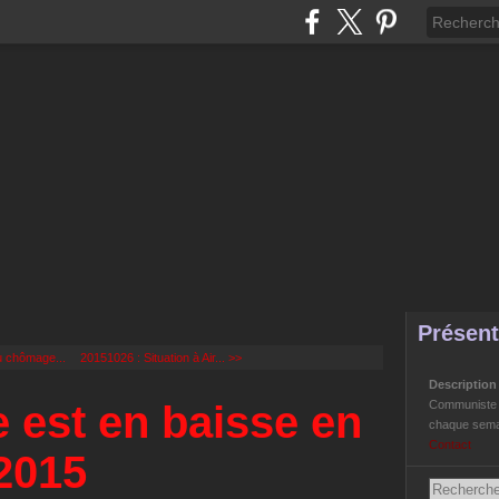
Présent
u chômage...
20151026 : Situation à Air... >>
Descriptio
 est en baisse en
Communiste Li
chaque semai
Contact
2015