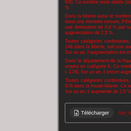
930. Ce nombre reste stable (soi
%
Dans la Marne aussi le nombr
dans une moindre mesure. Pôle
une diminution de 0,8 % par rap
augmentation de 2,3 %.
Toutes catégories confondues
146 dans la Marne, soit une au
Sur un an, l’augmentation est en
Dans le département de la Haut
emploi en catégorie A. Ce nomb
(- 178). Sur un an, il est en au
Toutes catégories confondues
876 dans la Haute-Marne. Ce no
Sur un an, il augmente de 2,9 %
Télécharger
/ob_