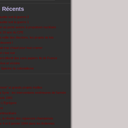
s Récents
dite soit la guerre 2
dite soit la guerre 1
 au porte-avions à propulsion nucléaire
s 20 ans du CPE
 veille des élections, les projets de lois
pleuvent !
ait trop chaud pour tout cramer
 c’est noir
ercollectif des sans papiers Ile de France
ve et victoire
Spectre du colonialisme
ent’’ et grands projets inutiles
 Syrie : les interventions extérieures de l’armée
puis 1981
e L'Egrégore
nt
antinucléaire
ns, la révolte des vignerons champenois
es 4 et 6 janvier 1944 dans les Ardennes