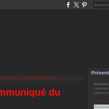
Présent
ons-en-Champagne
20160530 Si on parlait santé... >>
Descriptio
ommuniqué du
Communiste Li
chaque semai
Contact