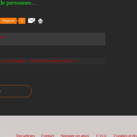
 de personnes…
Repost
0
res
ons-en-Champagne
20160530 Si on parlait santé... >>
e
erblog
Top articles
Contact
Signaler un abus
C.G.U.
Cookies et d