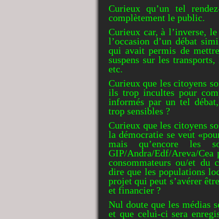
Curieux qu’un tel rendez
complètement le public.
Curieux car, à l’inverse, l
l’occasion d’un débat simi
qui avait permis de mettr
suspens sur les transports, 
etc.
Curieux que les citoyens soi
ils trop incultes pour com
informés par un tel débat,
trop sensibles ?
Curieux que les citoyens so
la démocratie se veut «pour
mais qu’encore les s
GIP/Andra/Edf/Areva/Cea pr
consommateurs ou/et du co
dire que les populations lo
projet qui peut s’avérer êtr
et financier ?
Nul doute que les médias s
et que celui-ci sera enregi