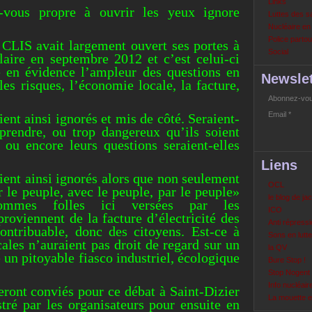
Links
-vous propre à ouvrir les yeux ignore
Luttes des s
Nucléaire e
Police partout
e CLIS avait largement ouvert ses portes à
Social
laire en septembre 2012 et c’est celui-ci
e en évidence l’ampleur des questions en
Newslet
les risques, l’économie locale, la facture,
Abonnez-vous
Email
ent ainsi ignorés et mis de côté. Seraient-
prendre, ou trop dangereux qu’ils soient
 ou encore leurs questions seraient-elles
Liens
ient ainsi ignorés alors que non seulement
OCL
 le peuple, avec le peuple, par le peuple»
le blog de ja
ommes folles ici versées par les
ICO
oviennent de la facture d’électricité des
Anti répressi
ntribuable, donc des citoyens. Est-ce à
Sons en lutte
cales n’auraient pas droit de regard sur un
la QV
e un pitoyable fiasco industriel, écologique
Bure Stop !
Stop Nogent
Info nucléair
eront conviés pour ce débat à Saint-Dizier
La mouette 
stré par les organisateurs pour ensuite en