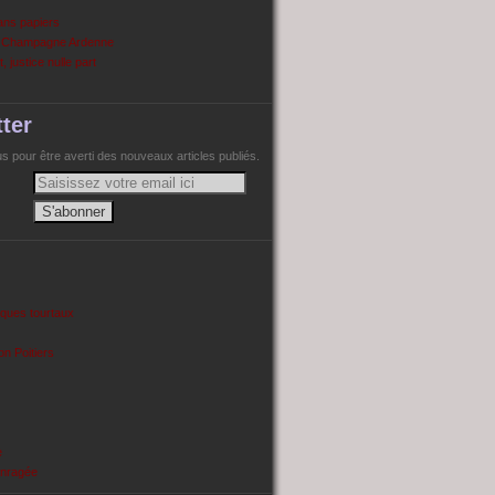
ans papiers
n Champagne Ardenne
, justice nulle part
ter
 pour être averti des nouveaux articles publiés.
cques tourtaux
on Poitiers
e
enragée