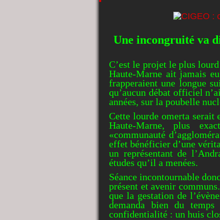
Une incongruité va di
C’est le projet le plus lou
Haute-Marne ait jamais
eu
frapperaient une longue sui
qu’aucun débat officiel n’ai
années, sur la poubelle nuc
Cette lourde omerta serait e
Haute-Marne, plus exa
«communauté d’agglomérati
effet bénéficier d’une véri
un représentant de l’Andr
études qu’il a menées.
Séance incontournable donc
présent et avenir communs.
que la gestation de l’évèn
demanda bien du temps e
confidentialité : un huis clo