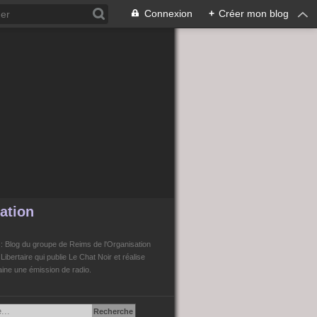
Connexion
+
Créer mon blog
ation
n
: Blog du groupe de Reims de l'Organisation
bertaire qui publie Le Chat Noir et réalise
ne une émission de radio.