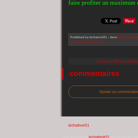
faire profiter un maximum
Published by lechatnoir51
-
dans
Infos nucléai
commenter cet article
…
<< Grève à l'Eréa de Châl
commentaires
Ajouter un commentair
lechatnoir51
Voir le profil de
lechatnoir51
sur le portail Ov