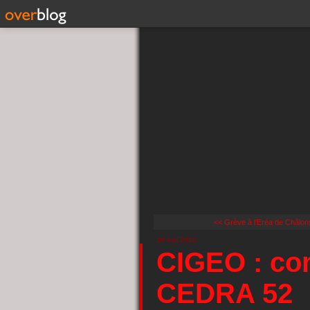
<< Grève à l'Eréa de Châl
30 mai 2016
CIGEO : c
CEDRA 52