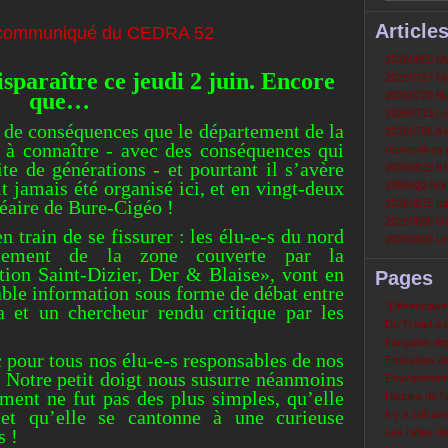
Article
20260803 Mau
sparaître ce jeudi 2 juin. Encore
20260727 Mau
que…
20260720 Non
20260713 Le
rd de conséquences que le département de la
20260706 A la
 à connaître - avec des conséquences qui
répressives 
te de générations - et pourtant il s’avère
20260629 Il f
t jamais été organisé ici, et en vingt-deux
2060622 Nord
léaire de Bure-Cigéo !
20260615 Int
20260608 Grè
n train de se fissurer : les élu-e-s du nord
20260601 Le 
ctement de la zone couverte par la
on Saint-Dizier, Der & Blaise», vont en
Pages
table information sous forme de débat entre
‘‘Désenclavem
a et un chercheur rendu critique par les
Du Tchad à la
française de
 pour tous nos élu-e-s responsables de nos
Emissions d
 Notre petit doigt nous susurre néanmoins
Environneme
ement ne fut pas des plus simples, qu’elle
Histoire de l'
t qu’elle se cantonne à une curieuse
Il y a 100 a
s !
Les rafles d